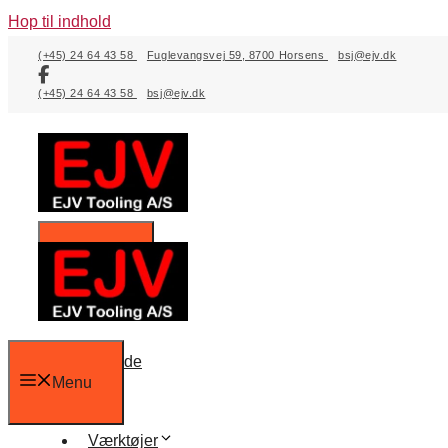
Hop til indhold
(+45) 24 64 43 58
Fuglevangsvej 59, 8700 Horsens
bsj@ejv.dk
(+45) 24 64 43 58
bsj@ejv.dk
Menu
Forside
Menu
Værktøjer