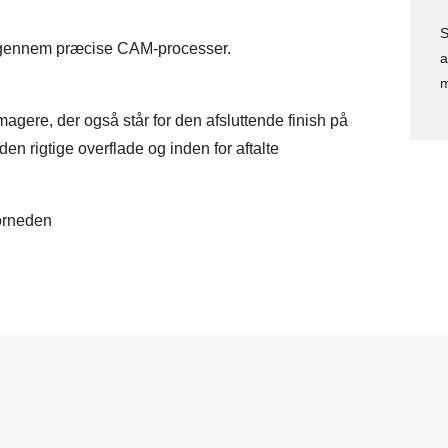
S
m gennem præcise CAM-processer.
a
m
gere, der også står for den afsluttende finish på
en rigtige overflade og inden for aftalte
forneden