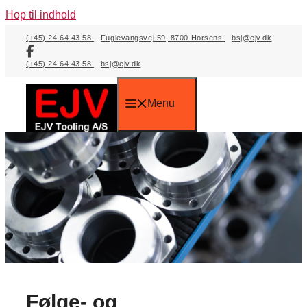
Hop til indhold
(+45) 24 64 43 58
Fuglevangsvej 59, 8700 Horsens
bsj@ejv.dk
(+45) 24 64 43 58
bsj@ejv.dk
Menu
Følge- og